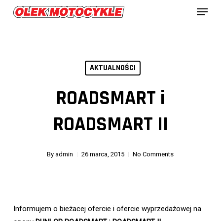
Menu
Skip
to
Close
main
Menu
content
AKTUALNOŚCI
ROADSMART i
ROADSMART II
By
admin
26 marca, 2015
No Comments
Informujem o bieżacej ofercie i ofercie wyprzedażowej na