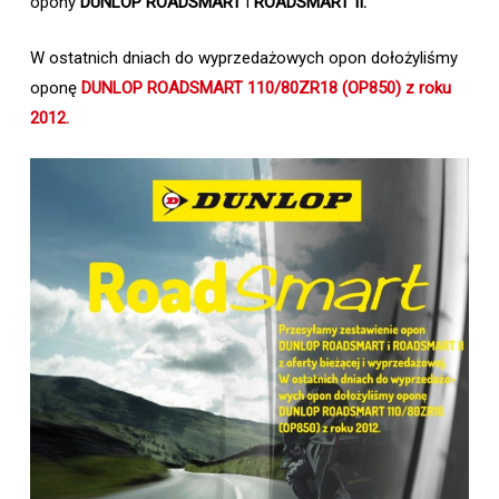
opony
DUNLOP ROADSMART
i
ROADSMART II.
W ostatnich dniach do wyprzedażowych opon dołożyliśmy
oponę
DUNLOP ROADSMART 110/80ZR18 (OP850) z roku
2012.